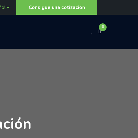
Consigue una cotización
0
ación