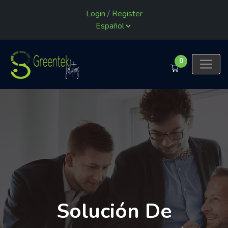
Login
/
Register
0
Solución De