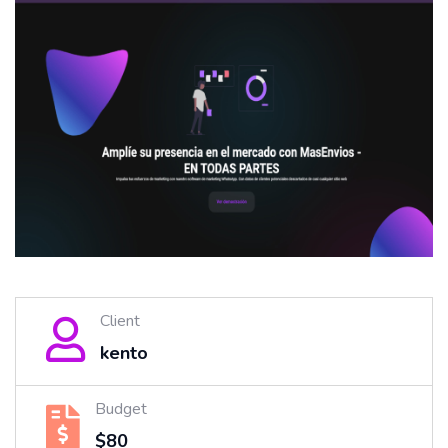
Client
kento
Budget
$80